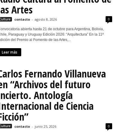
las Artes
0
Culture
contacto
-
agosto 8, 2026
onvocatoria abierta hasta 21 de octubre para Argentina, Bolivia,
hile, Paraguay y Uruguay Edición 2026: “Arquitectura” En la 11ª
dición del Premio al Fomento de las Artes,...
Leer más
Carlos Fernando Villanueva
en “Archivos del futuro
incierto. Antología
Internacional de Ciencia
Ficción”
0
Culture
contacto
-
junio 25, 2026