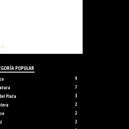
IO
EGORÍA POPULAR
9
ca
7
atura
3
del Plata
2
elera
2
ure
2
l