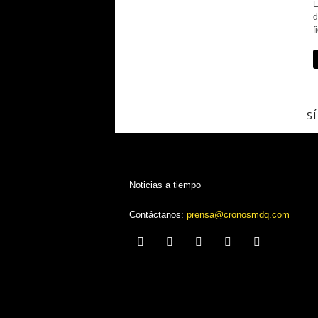
E
d
f
S
Noticias a tiempo
Contáctanos:
prensa@cronosmdq.com