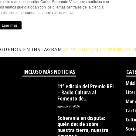
n este marco, el escritor Carlos Fernando Villanueva participa con
os relatos que dialogan con los dilemas centrales de la ciencia
icción contemporánea. La nueva consciencia:...
Leer más
ÍGUENOS EN INSTAGRAM
@INSTAGRAM.COM/GDSRAD
INCLUSO MÁS NOTICIAS
CAT
Músi
11ª edición del Premio RFI
– Radio Cultura al
Liter
Fomento de...
Mar 
agosto 8, 2026
Cart
Soberanía en disputa:
Cult
quién decide sobre
Socia
nuestra tierra, nuestra