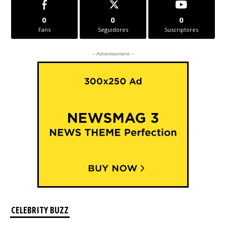
0
0
0
Fans
Seguidores
Suscriptores
– Advertisement –
CELEBRITY BUZZ