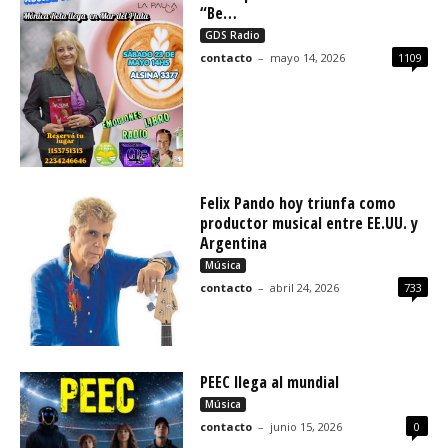
“Be…
GDS Radio
contacto
–
mayo 14, 2026
1109
Felix Pando hoy triunfa como
pro­duc­tor musi­cal entre EE.UU. y
Argentina
Música
contacto
–
abril 24, 2026
733
PEEC llega al mundial
Música
contacto
–
junio 15, 2026
0