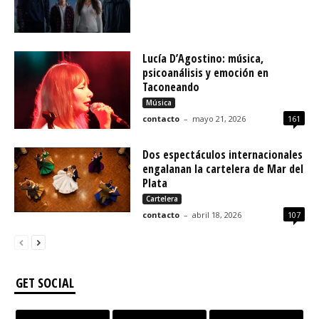
Lucía D’Agostino: música,
psicoanálisis y emoción en
Taconeando
Música
contacto
–
mayo 21, 2026
161
Dos espectáculos internacionales
engalanan la cartelera de Mar del
Plata
Cartelera
contacto
–
abril 18, 2026
107
GET SOCIAL