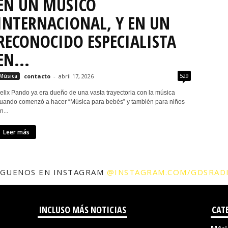
EN UN MÚSICO
INTERNACIONAL, Y EN UN
RECONOCIDO ESPECIALISTA
EN...
529
Música
contacto
-
abril 17, 2026
elix Pando ya era dueño de una vasta trayectoria con la música
uando comenzó a hacer “Música para bebés” y también para niños
n...
Leer más
ÍGUENOS EN INSTAGRAM
@INSTAGRAM.COM/GDSRAD
INCLUSO MÁS NOTICIAS
CAT