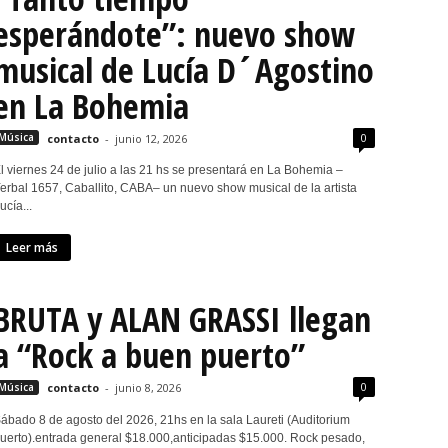
esperándote”: nuevo show
musical de Lucía D´Agostino
en La Bohemia
0
Música
contacto
-
junio 12, 2026
l viernes 24 de julio a las 21 hs se presentará en La Bohemia –
erbal 1657, Caballito, CABA– un nuevo show musical de la artista
ucía...
Leer más
BRUTA y ALAN GRASSI llegan
a “Rock a buen puerto”
0
Música
contacto
-
junio 8, 2026
ábado 8 de agosto del 2026, 21hs en la sala Laureti (Auditorium
uerto).entrada general $18.000,anticipadas $15.000. Rock pesado,