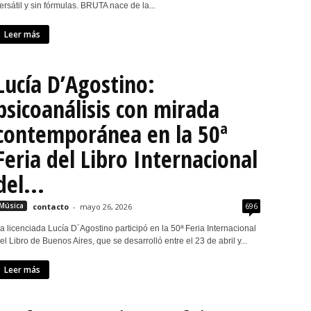
ersátil y sin fórmulas. BRUTA nace de la...
Leer más
Lucía D’Agostino:
psicoanálisis con mirada
contemporánea en la 50ª
Feria del Libro Internacional
del...
696
Música
contacto
-
mayo 26, 2026
a licenciada Lucía D´Agostino participó en la 50ª Feria Internacional
el Libro de Buenos Aires, que se desarrolló entre el 23 de abril y...
Leer más