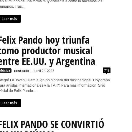
en el mundo de una forma muy diferente a como lo hacemos los
umanos. Tras...
Leer más
Felix Pando hoy triunfa
como pro­duc­tor musi­cal
entre EE.UU. y Argentina
718
Música
contacto
-
abril 24, 2026
nte­gró La Joven Guar­dia, grupo pio­nero del rock nacio­nal. Hoy graba
ara artis­tas inter­na­cio­na­les y la TV. (*) Para más información: Sitio
ficial de Felix Pando...
Leer más
FELIX PANDO SE CONVIRTIÓ