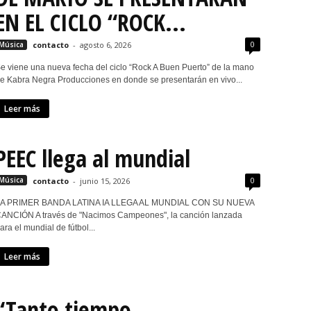
EN EL CICLO “ROCK...
0
Música
contacto
-
agosto 6, 2026
e viene una nueva fecha del ciclo “Rock A Buen Puerto” de la mano
e Kabra Negra Producciones en donde se presentarán en vivo...
Leer más
PEEC llega al mundial
0
Música
contacto
-
junio 15, 2026
A PRIMER BANDA LATINA IA LLEGA AL MUNDIAL CON SU NUEVA
ANCIÓN A través de "Nacimos Campeones", la canción lanzada
ara el mundial de fútbol...
Leer más
“Tanto tiempo