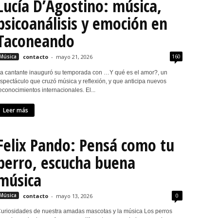
Lucía D’Agostino: música,
psicoanálisis y emoción en
Taconeando
160
Música
contacto
-
mayo 21, 2026
a cantante inauguró su temporada con …Y qué es el amor?, un
spectáculo que cruzó música y reflexión, y que anticipa nuevos
econocimientos internacionales. El...
Leer más
Felix Pando: Pensá como tu
perro, escucha buena
música
0
Música
contacto
-
mayo 13, 2026
uriosidades de nuestra amadas mascotas y la música Los perros