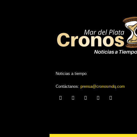
i
c
i
a
s
Noticias a tiempo
Contáctanos:
prensa@cronosmdq.com