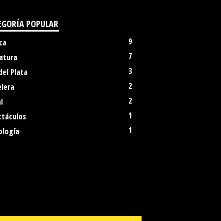
EGORÍA POPULAR
9
ca
7
atura
3
del Plata
2
elera
2
l
1
ctáculos
1
ología