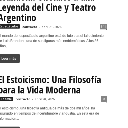
Leyenda del Cine y Teatro
Argentino
841
Espectáculos
contacto
-
abril 21, 2026
l mundo del espectáculo argentino está de luto tras el fallecimiento
e Luis Brandoni, una de sus figuras más emblemáticas. A los 86
ños,...
Leer más
El Estoicismo: Una Filosofía
para la Vida Moderna
0
Filosofía
contacto
-
abril 20, 2026
l estoicismo, una filosofía antigua de más de dos mil años, ha
esurgido en tiempos de incertidumbre y angustia. En esta era de
nformación...