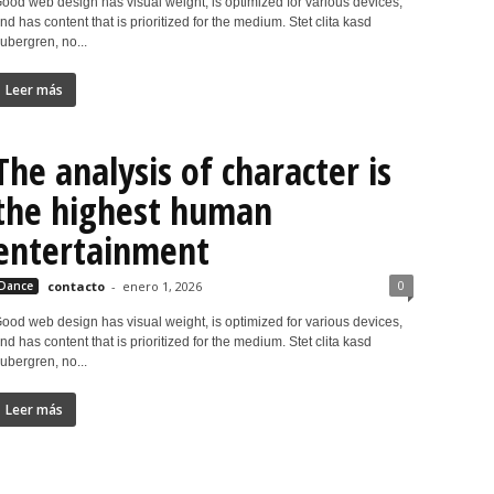
ood web design has visual weight, is optimized for various devices,
nd has content that is prioritized for the medium. Stet clita kasd
ubergren, no...
Leer más
The analysis of character is
the highest human
entertainment
0
Dance
contacto
-
enero 1, 2026
ood web design has visual weight, is optimized for various devices,
nd has content that is prioritized for the medium. Stet clita kasd
ubergren, no...
Leer más