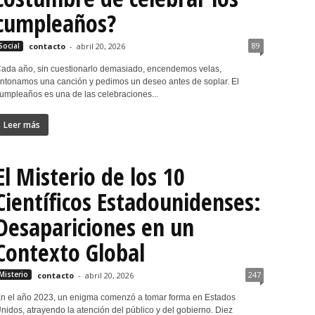
cumpleaños?
89
Social
contacto
-
abril 20, 2026
ada año, sin cuestionarlo demasiado, encendemos velas,
ntonamos una canción y pedimos un deseo antes de soplar. El
umpleaños es una de las celebraciones...
Leer más
El Misterio de los 10
Científicos Estadounidenses:
Desapariciones en un
Contexto Global
247
Misterio
contacto
-
abril 20, 2026
n el año 2023, un enigma comenzó a tomar forma en Estados
nidos, atrayendo la atención del público y del gobierno. Diez