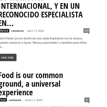
INTERNACIONAL, Y EN UN
RECONOCIDO ESPECIALISTA
EN...
534
Música
contacto
-
abril 17, 2026
elix Pando ya era dueño de una vasta trayectoria con la música
uando comenzó a hacer “Música para bebés” y también para niños
n...
Leer más
Food is our common
ground, a universal
experience
0
Food
contacto
-
enero 1, 2026