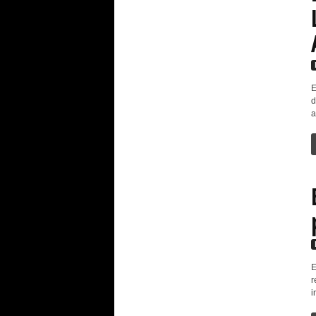
E
d
a
E
r
i