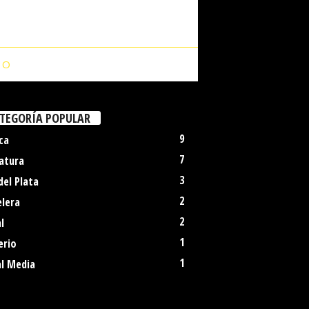
IO
TEGORÍA POPULAR
9
ca
7
atura
3
del Plata
2
elera
2
l
1
erio
1
al Media