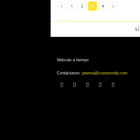
1
2
3
4
S
Noticias a tiempo
Contáctanos:
prensa@cronosmdq.com