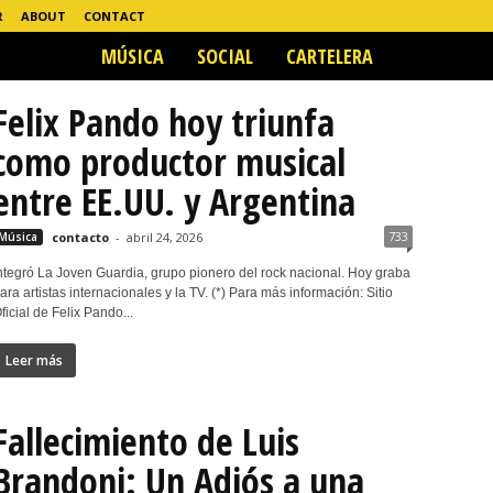
R
ABOUT
CONTACT
MÚSICA
SOCIAL
CARTELERA
Felix Pando hoy triunfa
como pro­duc­tor musi­cal
entre EE.UU. y Argentina
733
Música
contacto
-
abril 24, 2026
nte­gró La Joven Guar­dia, grupo pio­nero del rock nacio­nal. Hoy graba
ara artis­tas inter­na­cio­na­les y la TV. (*) Para más información: Sitio
ficial de Felix Pando...
Leer más
Fallecimiento de Luis
Brandoni: Un Adiós a una