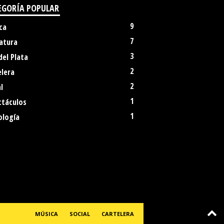
EGORÍA POPULAR
9
ca
7
atura
3
del Plata
2
elera
2
l
1
ctáculos
1
ología
MÚSICA
SOCIAL
CARTELERA