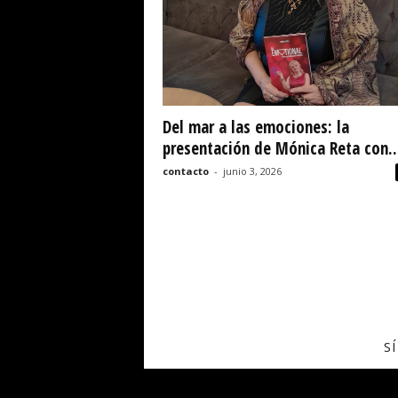
i
c
i
a
s
Del mar a las emociones: la
presentación de Mónica Reta con..
contacto
-
junio 3, 2026
S