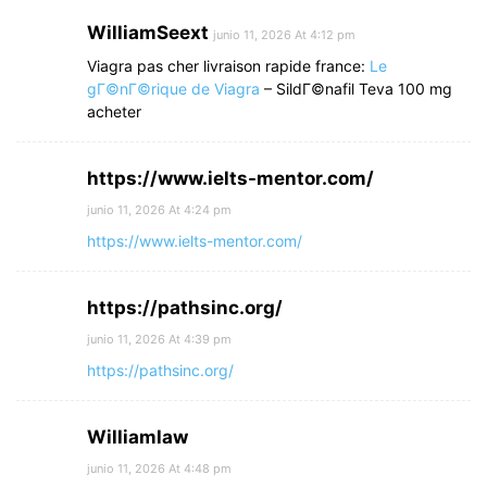
WilliamSeext
junio 11, 2026 At 4:12 pm
Viagra pas cher livraison rapide france:
Le
gГ©nГ©rique de Viagra
– SildГ©nafil Teva 100 mg
acheter
https://www.ielts-mentor.com/
junio 11, 2026 At 4:24 pm
https://www.ielts-mentor.com/
https://pathsinc.org/
junio 11, 2026 At 4:39 pm
https://pathsinc.org/
Williamlaw
junio 11, 2026 At 4:48 pm