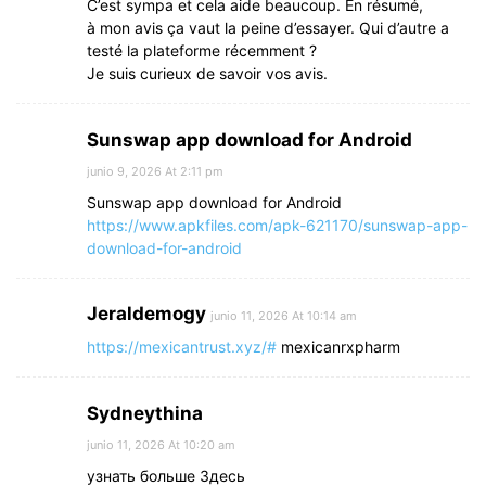
C’est sympa et cela aide beaucoup. En résumé,
à mon avis ça vaut la peine d’essayer. Qui d’autre a
testé la plateforme récemment ?
Je suis curieux de savoir vos avis.
Sunswap app download for Android
junio 9, 2026 At 2:11 pm
Sunswap app download for Android
https://www.apkfiles.com/apk-621170/sunswap-app-
download-for-android
Jeraldemogy
junio 11, 2026 At 10:14 am
https://mexicantrust.xyz/#
mexicanrxpharm
Sydneythina
junio 11, 2026 At 10:20 am
узнать больше Здесь