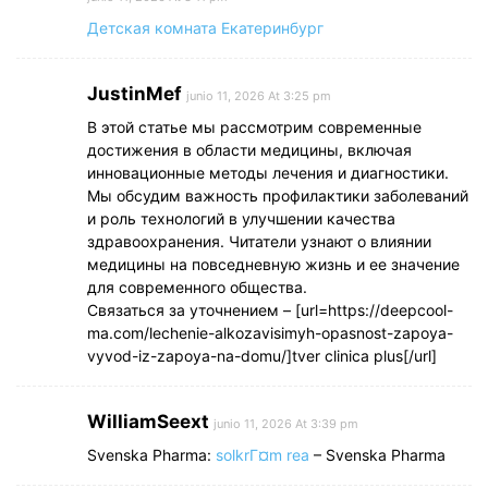
Детская комната Екатеринбург
JustinMef
junio 11, 2026 At 3:25 pm
В этой статье мы рассмотрим современные
достижения в области медицины, включая
инновационные методы лечения и диагностики.
Мы обсудим важность профилактики заболеваний
и роль технологий в улучшении качества
здравоохранения. Читатели узнают о влиянии
медицины на повседневную жизнь и ее значение
для современного общества.
Связаться за уточнением – [url=https://deepcool-
ma.com/lechenie-alkozavisimyh-opasnost-zapoya-
vyvod-iz-zapoya-na-domu/]tver clinica plus[/url]
WilliamSeext
junio 11, 2026 At 3:39 pm
Svenska Pharma:
solkrГ¤m rea
– Svenska Pharma