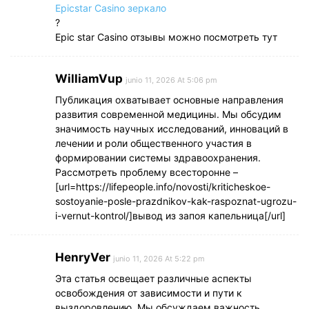
Epicstar Casino зеркало
?
Epic star Casino отзывы можно посмотреть тут
WilliamVup
junio 11, 2026 At 5:06 pm
Публикация охватывает основные направления
развития современной медицины. Мы обсудим
значимость научных исследований, инноваций в
лечении и роли общественного участия в
формировании системы здравоохранения.
Рассмотреть проблему всесторонне –
[url=https://lifepeople.info/novosti/kriticheskoe-
sostoyanie-posle-prazdnikov-kak-raspoznat-ugrozu-
i-vernut-kontrol/]вывод из запоя капельница[/url]
HenryVer
junio 11, 2026 At 5:22 pm
Эта статья освещает различные аспекты
освобождения от зависимости и пути к
выздоровлению. Мы обсуждаем важность