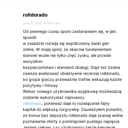
rolldorado
junio 9, 2026 At 9:05 am
Od pewnego czasu sporo zastanawiam się, w jaki
sposób
w zasadzie rozwija się współczesny świat gier
online. W mojej opinii, że obecnie fundamentem
stanowi wcale nie tylko chęć zysku, ale przede
wszystkim
bezpieczeństwo i standard obsługi. Stąd też trzeba
zawsze analizować obiektywne recenzje rolldorado,
bo grupa graczy przeważnie trafnie wskazują każde
pozytywy i minusy.
Wobec nowego użytkownika wyjątkową możliwością
zostanie wykorzystać najnowszy
rolldorado
, ponieważ daje to rozwiązanie fajny
kapitał do większą rozgrywkę. Zauważyłem ponadto,
że bonus bez depozytu rolldorado daje szansę wolne
poznawanie oferty z pominięciem pustego napięcia.
Jestem ciekaw, czy użytkownicy także kierujecie