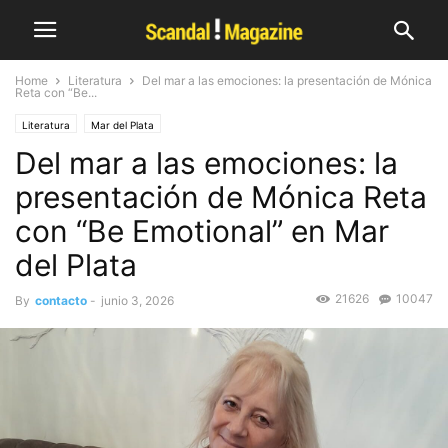
Home
Literatura
Del mar a las emociones: la presentación de Mónica
Reta con “Be...
Literatura
Mar del Plata
Del mar a las emociones: la
presentación de Mónica Reta
con “Be Emotional” en Mar
del Plata
21626
10047
By
contacto
-
junio 3, 2026