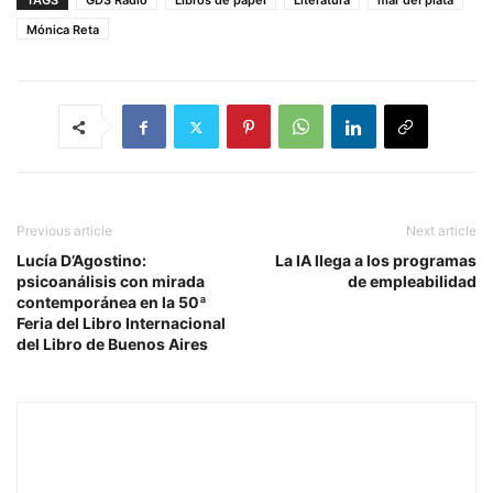
TAGS
GDS Radio
Libros de papel
Literatura
mar del plata
Mónica Reta
Previous article
Next article
Lucía D’Agostino:
La IA llega a los programas
psicoanálisis con mirada
de empleabilidad
contemporánea en la 50ª
Feria del Libro Internacional
del Libro de Buenos Aires