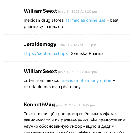
WilliamSeext
junio 11, 2026 At 1:20 pm
mexican drug stores:
farmacias online usa
– best
pharmacy in mexico
Jeraldemogy
junio 11, 2026 At 1:27 pm
https://sepharm.shop/#
Svenska Pharma
WilliamSeext
junio 11, 2026 At 1:42 pm
order from mexico:
mexican pharmacy online
–
reputable mexican pharmacy
KennethVug
junio 11, 2026 At 1:45 pm
Текст посвящён распространённым мифам о
зависимости и их развенчанию. Мы предоставим
научно обоснованную информацию и дадим
рекомендации по выбору эффективного способа