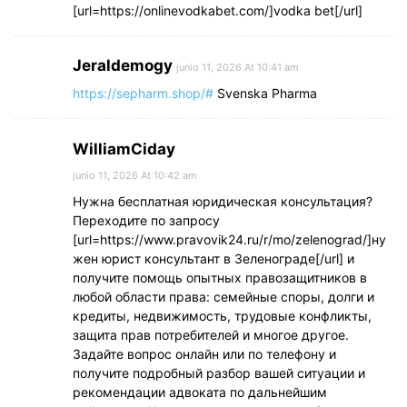
[url=https://onlinevodkabet.com/]vodka bet[/url]
Jeraldemogy
junio 11, 2026 At 10:41 am
https://sepharm.shop/#
Svenska Pharma
WilliamCiday
junio 11, 2026 At 10:42 am
Нужна бесплатная юридическая консультация?
Переходите по запросу
[url=https://www.pravovik24.ru/r/mo/zelenograd/]ну
жен юрист консультант в Зеленограде[/url] и
получите помощь опытных правозащитников в
любой области права: семейные споры, долги и
кредиты, недвижимость, трудовые конфликты,
защита прав потребителей и многое другое.
Задайте вопрос онлайн или по телефону и
получите подробный разбор вашей ситуации и
рекомендации адвоката по дальнейшим