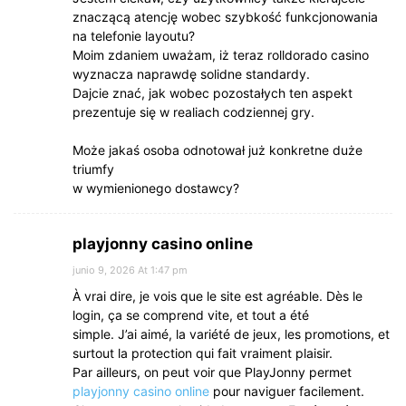
znaczącą atencję wobec szybkość funkcjonowania
na telefonie layoutu?
Moim zdaniem uważam, iż teraz rolldorado casino
wyznacza naprawdę solidne standardy.
Dajcie znać, jak wobec pozostałych ten aspekt
prezentuje się w realiach codziennej gry.
Może jakaś osoba odnotował już konkretne duże
triumfy
w wymienionego dostawcy?
playjonny casino online
junio 9, 2026 At 1:47 pm
À vrai dire, je vois que le site est agréable. Dès le
login, ça se comprend vite, et tout a été
simple. J’ai aimé, la variété de jeux, les promotions, et
surtout la protection qui fait vraiment plaisir.
Par ailleurs, on peut voir que PlayJonny permet
playjonny casino online
pour naviguer facilement.