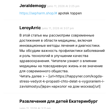
Jeraldemogy
junio 11, 2026 At 2:25 pm
https://sepharm.shop/#
apotek toppen
LeroyArric
junio 11, 2026 At 3:07 pm
В этой статье мы рассмотрим современные
достижения в области медицины, включая
инновационные методы лечения и диагностики.
Мы обсудим важность профилактики заболеваний
и роль технологий в улучшении качества
здравоохранения. Читатели узнают о влиянии
медицины на повседневную жизнь и ее значение
для современного общества.
Читать далее > – [url=https://happyner.com/kogda-
stress-vedyot-k-propasti-chto-delat-s-vygoraniem-i-
zavisimostyu/]врач нарколог на дом москва[/url]
Развлечения для детей Екатеринбург
junio 11, 2026 At 3:11 pm