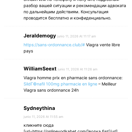
разбор вашей ситуации и рекомендации адвоката
по дальнейшим действиям. Консультация
проводится бесплатно и конфиденциально.
Jeraldemogy
junio 11, 2026 At 11:17 am
https://sans-ordonnance.club/#
Viagra vente libre
pays
WilliamSeext
junio 11, 2026 At 11:26 am
Viagra homme prix en pharmacie sans ordonnance:
SildГ©nafil 100mg pharmacie en ligne
– Meilleur
Viagra sans ordonnance 24h
Sydneythina
junio 11, 2026 At 11:55 am
кликните сюда
[url=https://onlinevodkabet.com/]водка бэт[/url]