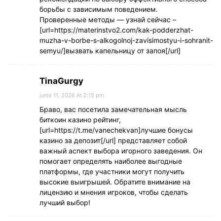
борьбы с зависимым поведением.
Проверенные методы — узнай сейчас –
[url=https://materinstvo2.com/kak-podderzhat-
muzha-v-borbe-s-alkogolnoj-zavisimostyu-i-sohranit-
semyu/]вызвать капельницу от запоя[/url]
TinaGurgy
junio 11, 2026 At 2:15 pm
Браво, вас посетила замечательная мысль
биткоин казино рейтинг,
[url=https://t.me/vanechekvan]лучшие бонусы
казино за депозит[/url] представляет собой
важный аспект выбора игорного заведения. Он
помогает определять наиболее выгодные
платформы, где участники могут получить
высокие выигрышей. Обратите внимание на
лицензию и мнения игроков, чтобы сделать
лучший выбор!