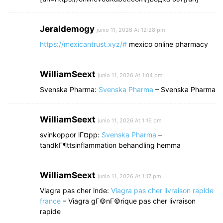
Jeraldemogy
junio 11, 2026 At 12:28 pm
https://mexicantrust.xyz/#
mexico online pharmacy
WilliamSeext
junio 11, 2026 At 1:04 pm
Svenska Pharma:
Svenska Pharma
– Svenska Pharma
WilliamSeext
junio 11, 2026 At 1:16 pm
svinkoppor lГ¤pp:
Svenska Pharma
–
tandkГ¶ttsinflammation behandling hemma
WilliamSeext
junio 11, 2026 At 1:17 pm
Viagra pas cher inde:
Viagra pas cher livraison rapide
france
– Viagra gГ©nГ©rique pas cher livraison
rapide