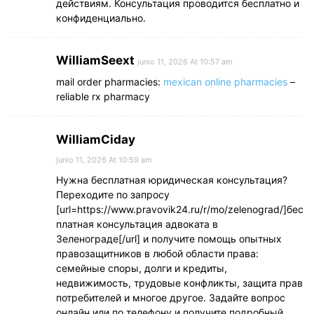
действиям. Консультация проводится бесплатно и
конфиденциально.
WilliamSeext
junio 11, 2026 At 10:57 am
mail order pharmacies:
mexican online pharmacies
–
reliable rx pharmacy
WilliamCiday
junio 11, 2026 At 10:59 am
Нужна бесплатная юридическая консультация?
Переходите по запросу
[url=https://www.pravovik24.ru/r/mo/zelenograd/]бес
платная консультация адвоката в
Зеленограде[/url] и получите помощь опытных
правозащитников в любой области права:
семейные споры, долги и кредиты,
недвижимость, трудовые конфликты, защита прав
потребителей и многое другое. Задайте вопрос
онлайн или по телефону и получите подробный