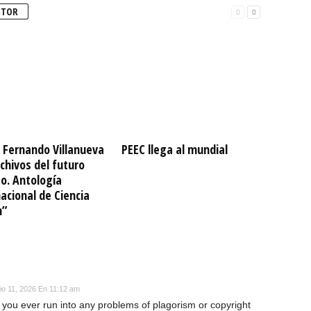
UTOR
 Fernando Villanueva
PEEC llega al mundial
chivos del futuro
to. Antología
acional de Ciencia
n”
nio 11, 2026 En 11:12 am
you ever run into any problems of plagorism or copyright