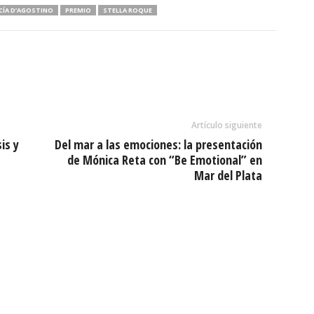
CÍA D’AGOSTINO
PREMIO
STELLA ROQUE
Artículo siguiente
is y
Del mar a las emociones: la presentación
de Mónica Reta con “Be Emotional” en
Mar del Plata