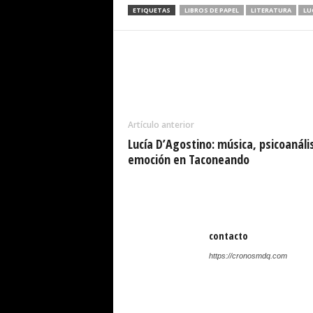
ETIQUETAS
LIBROS DE PAPEL
LITERATURA
LU
Cuota
Artículo anterior
Lucía D’Agostino: música, psicoanális
emoción en Taconeando
contacto
https://cronosmdq.com