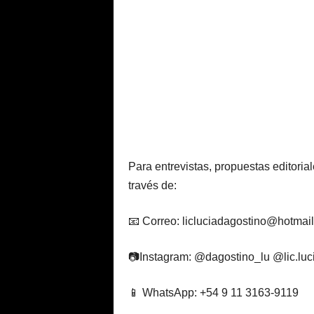
Para entrevistas, propuestas editori
través de:
📧 Correo: licluciadagostino@hotmai
📷Instagram: @dagostino_lu @lic.luc
📱 WhatsApp: +54 9 11 3163-9119