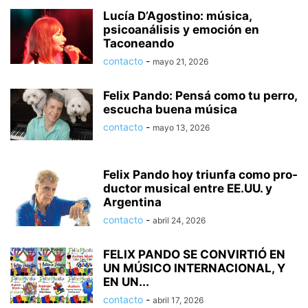
PHOTOGRAPHY
POLITICS
RACING
RECIPE
RELATIONSHIPS
Lucía D’Agostino: música,
psicoanálisis y emoción en
RESTAURANT
RUNNING
SCANDAL
SCATTERING
SCIENCE
Taconeando
SHOPPING
SKATES
SKIN CARE
SOCIAL
SOCIAL & POLITICS
contacto
-
mayo 21, 2026
SOCIAL MEDIA
SPASALON
SPORTS
STYLE
SWIMMING
TECH
TECHNOLOGY
TECNOLOGÍA
TRAVEL
VACATIONS
WEB SERIES
Felix Pando: Pensá como tu perro,
WEDDING
WEIRD
WILDLIFE
WORLD
YOGA
escucha buena música
contacto
-
mayo 13, 2026
Felix Pando hoy triunfa como pro­
duc­tor musi­cal entre EE.UU. y
Argentina
contacto
-
abril 24, 2026
FELIX PANDO SE CONVIRTIÓ EN
UN MÚSICO INTERNACIONAL, Y
EN UN...
contacto
-
abril 17, 2026