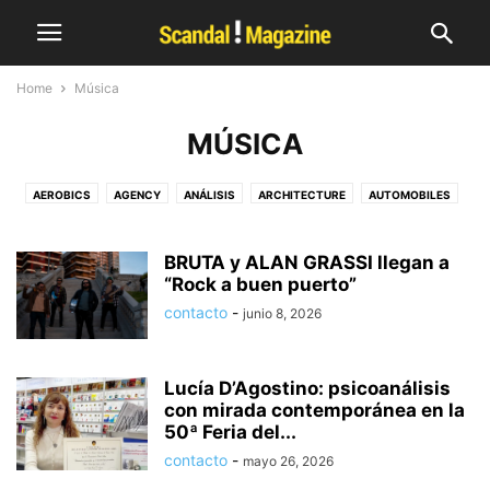
Home
Música
MÚSICA
AEROBICS
AGENCY
ANÁLISIS
ARCHITECTURE
AUTOMOBILES
BEAUTY
BIKE RIDE
BITCOIN
BLOG
BUSINESS
CARTELERA
CELEBS
CLOTHS
COMPUTER
CONSULTING
CONTESTS
BRUTA y ALAN GRASSI llegan a
COOKING
COSMETICS & BEAUTY
“Rock a buen puerto”
CRYPTOCURRENCY
DANCE
EDITORIAL
ELECTRONICS
ENTERTAINMENT
ESPECTÁCULOS
contacto
-
junio 8, 2026
FASHION
FASHION TRENDS
FILOSOFÍA
FOOD
FOOD RACIPE
GDS RADIO
GYM & FITNESS
HAIRSTYLES & HAIRCUTS
HEALTH
Lucía D’Agostino: psicoanálisis
INDUSTRY
INTERIOR DESIGN
LIFE
LIFESTYLE
LITERATURA
con mirada contemporánea en la
LUXERY CARS
MAR DEL PLATA
MASSAGE
MEDICAL
MISTERIO
50ª Feria del...
MOM CARE
MOTIVATION
MOVIES & TV 2019
MUSIC
MÚSICA
contacto
-
mayo 26, 2026
NATURE
NEWS
NUTRITION
OUTDOOR
PENSAR
PHILOSOPHY