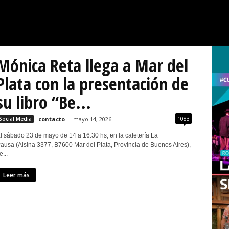
Mónica Reta llega a Mar del
Plata con la presentación de
su libro “Be...
1083
Social Media
contacto
-
mayo 14, 2026
l sábado 23 de mayo de 14 a 16.30 hs, en la cafetería La
ausa (Alsina 3377, B7600 Mar del Plata, Provincia de Buenos Aires),
e...
Leer más