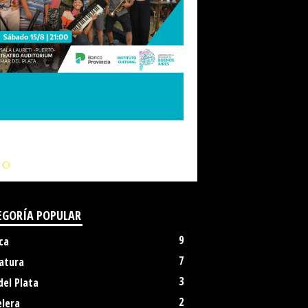
IO
EGORÍA POPULAR
9
ca
7
atura
3
del Plata
2
elera