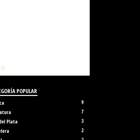
IO
EGORÍA POPULAR
9
ca
7
atura
3
del Plata
2
elera
2