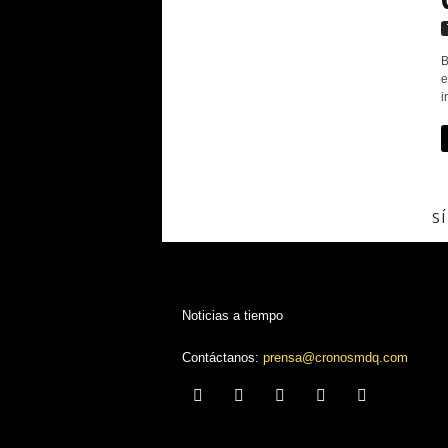
B
e
i
S
Noticias a tiempo
Contáctanos:
prensa@cronosmdq.com