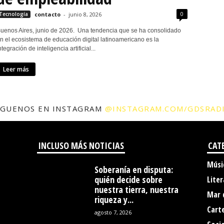
0
Tecnología
contacto
-
junio 8, 2026
uenos Aires, junio de 2026. Una tendencia que se ha consolidado
n el ecosistema de educación digital latinoamericano es la
ntegración de inteligencia artificial...
Leer más
ÍGUENOS EN INSTAGRAM
@INSTAGRAM.COM/GDSRAD
INCLUSO MÁS NOTICIAS
CAT
Músi
Soberanía en disputa:
quién decide sobre
Liter
nuestra tierra, nuestra
Mar 
riqueza y...
Cart
agosto 7, 2026